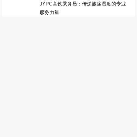
JYPC高铁乘务员：传递旅途温度的专业
家政管理师考试网
电竞运营师考试网
JYPC全国职业资格考试
认证中心
服务力量
工程咨询师考试网
少儿考试网
机电工程师考试网
JYPC高速铁道工程师：构筑高速铁路坚
少儿教师考试网
地质工程师考试网
宠物医师考试网
实技术底座
人力资源管理师考试网
铁路工程师考试网
物业管理师考试网
JYPC高等级公路管理师：守护坦途通途
工业设计师考试网
税务筹划师考试网
监理工程师考试网
的技术力量
健康管理师考试网
少儿艺术考级网
验光配镜师考试网
JYPC港口物流师：整合港口供应链综合
统计分析师考试网
自动化工程师考试网
少儿音乐考级网
服务
农业工程师考试网
传感网工程师考试网
办公自动化工程师考试网
JYPC港口物流设备管理师：保障港口物
职业技能证书考试网
装配式建筑师考试网
针灸推拿师考试网
流装备高效运转
管理工程师考试网
数控工程师考试网
JYPC港口机械自动化工程师：驱动港口
无人机工程师考试网
计算机工程师考试网
全国统一职业技能鉴定网
装备智能升级