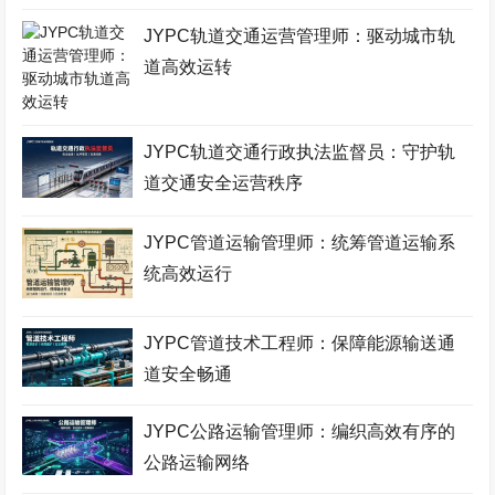
会展策划师考试网
羽毛球考级网
证券分析师考试网
JYPC轨道交通运营管理师：驱动城市轨
采购管理师考试网
食品检验师考试网
市政工程师考试网
道高效运转
酒店管理师考试网
职业技能鉴定证书网
服装设计师考试网
招投标工程师考试网
古筝考级网
书法考级网
JYPC轨道交通行政执法监督员：守护轨
道交通安全运营秩序
儿童画考级网
Bim工程师考试网
展示设计师考试网
少儿考试网
营销管理师考试网
职业资格考试网
JYPC管道运输管理师：统筹管道运输系
统高效运行
健身教练网
智能财税师考试网
摄影师考试网
易学风水师考试网
乘务管理师考试网
公路工程师考试网
JYPC管道技术工程师：保障能源输送通
中餐工艺师考试网
礼仪考级网
室内设计师考试网
道安全畅通
模特考级网
少儿考试网
少儿英语考级网
JYPC公路运输管理师：编织高效有序的
Web前端工程师考试网
击剑考级网
钢琴考级网
公路运输网络
建筑八大员考试网
电子工程师考试网
江苏英才职业技能鉴定集