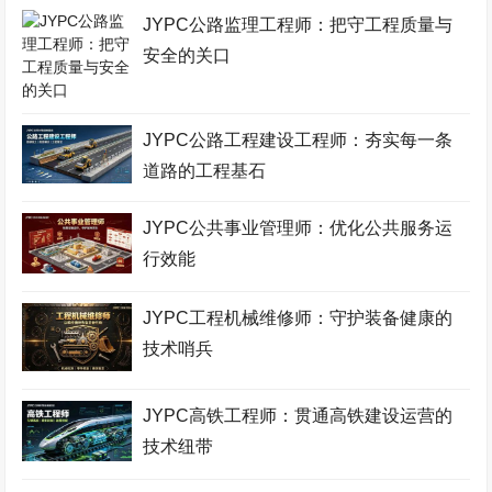
团
JYPC公路监理工程师：把守工程质量与
口腔美容师考试网
建筑安装工程师考试网
城市轨道工程师考试网
安全的关口
空中乘务师考试网
理财规划师考试网
物联网工程师考试网
职业技能证书考试网
机器人工程师考试网
机械工程师考试网
JYPC公路工程建设工程师：夯实每一条
生物工程师考试网
化妆品配方师考试网
移动通信工程师考试网
道路的工程基石
测绘工程师考试网
高铁乘务师考试网
英语培训师考试网
JYPC公共事业管理师：优化公共服务运
心理咨询师考试网
少儿舞蹈考级网
环境工程师考试网
行效能
少儿美术考级网
网络工程师考试网
健康照护师考试网
JYPC工程机械维修师：守护装备健康的
电子商务师考试网
少儿实践网
展示设计师考试网
技术哨兵
少儿考试网
职业资格培训网
医院管理师考试网
JYPC高铁工程师：贯通高铁建设运营的
美容美体师考试网
金融分析师考试网
中草药工程师考试网
技术纽带
少儿竞赛网
护理管理师考试网
企业管理师考试网