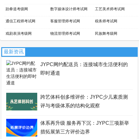
跆拳道考级网
数字媒体设计师考试网
工艺美术师考试网
通信工程师考试网
客服管理师考试网
税务师考试网
戏剧表演考级网
物流管理师考试网
民族舞考级网
小提琴考级网
文物鉴定师考试网
景区管理师考试网
最新资讯
吉他考级网
平面设计师考试网
话剧表演考级网
JYPC网约配送员：连接城市生活便利的
新媒体运营师考试网
家具设计师考试网
芭蕾舞考级网
即时通道
职业资格考试报名网
网店运营师考试网
区块链工程师考试网
财务管理师考试网
国际商务师考试网
少儿考试网
跨艺体科创多维评价：JYPC少儿素质测
评与考级体系的结构化观察
职业资格证书网
智能工程师考试网
职业资格等级证书网
经济师考试网
职业分析师考试网
拉丁舞考级网
体系再升级 服务再下沉：JYPC三项新举
街舞考级网
安全管理师考试网
暖通工程师考试网
措拓展第三方评价边界