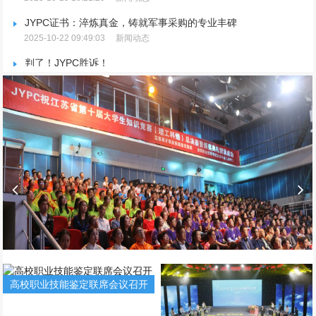
JYPC证书：淬炼真金，铸就军事采购的专业丰碑
2025-10-22 09:49:03
新闻动态
判了！JYPC胜诉！
2025-06-06 17:32:40
新闻动态
JYPC数字化职业认证宣讲会在苏州隆重举行
2025-04-02 13:54:52
新闻动态
DeepSeek是如何回击JYPC证书被污名化的？
2025-03-21 16:42:50
新闻动态
高校职业技能鉴定联席会议召开
（第二期）(图文)